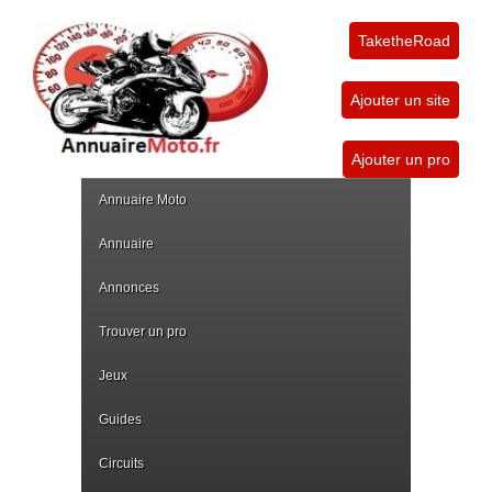
TaketheRoad
Ajouter un site
Ajouter un pro
Annuaire Moto
Annuaire
Annonces
Trouver un pro
Jeux
Guides
Circuits