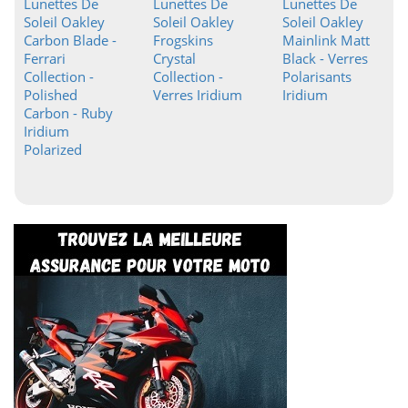
Lunettes De
Lunettes De
Lunettes De
Soleil Oakley
Soleil Oakley
Soleil Oakley
Carbon Blade -
Frogskins
Mainlink Matt
Ferrari
Crystal
Black - Verres
Collection -
Collection -
Polarisants
Polished
Verres Iridium
Iridium
Carbon - Ruby
Iridium
Polarized