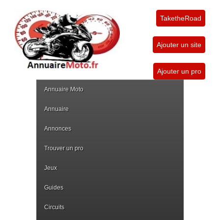
TaketheRoad
Ajouter un site
Ajouter un pro
Annuaire Moto
Annuaire
Annonces
Trouver un pro
Jeux
Guides
Circuits