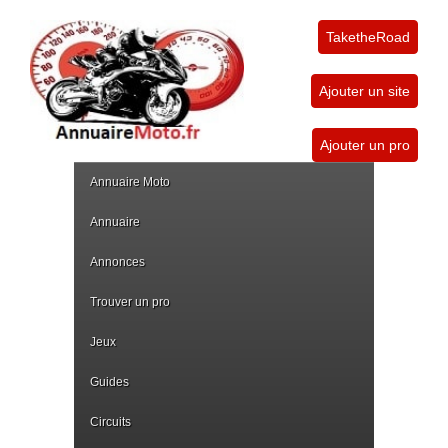
TaketheRoad
Ajouter un site
Ajouter un pro
Annuaire Moto
Annuaire
Annonces
Trouver un pro
Jeux
Guides
Circuits