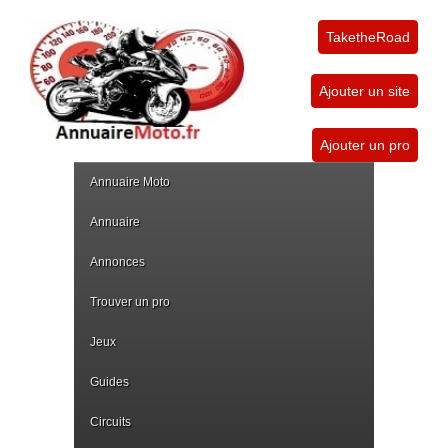
TaketheRoad
Ajouter un site
Ajouter un pro
Annuaire Moto
Annuaire
Annonces
Trouver un pro
Jeux
Guides
Circuits