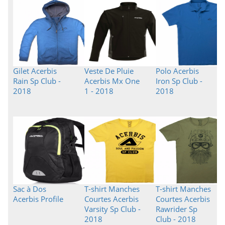
Gilet Acerbis
Veste De Pluie
Polo Acerbis
Rain Sp Club -
Acerbis Mx One
Iron Sp Club -
2018
1 - 2018
2018
Sac à Dos
T-shirt Manches
T-shirt Manches
Acerbis Profile
Courtes Acerbis
Courtes Acerbis
Varsity Sp Club -
Rawrider Sp
2018
Club - 2018