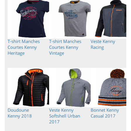
T-shirt Manches
T-shirt Manches
Veste Kenny
Courtes Kenny
Courtes Kenny
Racing
Heritage
Vintage
Doudoune
Veste Kenny
Bonnet Kenny
Kenny 2018
Softshell Urban
Casual 2017
2017