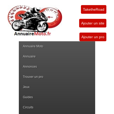
TaketheRoad
Ajouter un site
Ajouter un pro
Annuaire Moto
Annuaire
Annonces
Trouver un pro
Jeux
Guides
Circuits