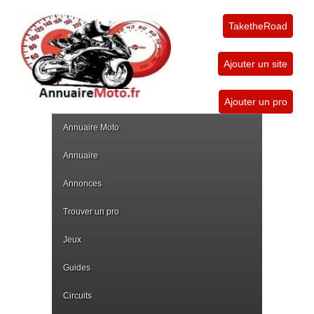
TaketheRoad
Ajouter un site
Ajouter un pro
Annuaire Moto
Annuaire
Annonces
Trouver un pro
Jeux
Guides
Circuits