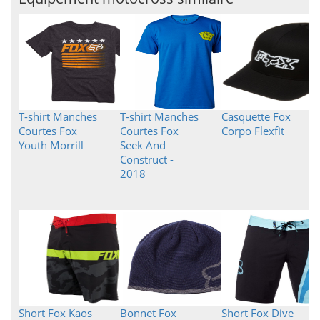
T-shirt Manches
T-shirt Manches
Casquette Fox
Courtes Fox
Courtes Fox
Corpo Flexfit
Youth Morrill
Seek And
Construct -
2018
Short Fox Kaos
Bonnet Fox
Short Fox Dive