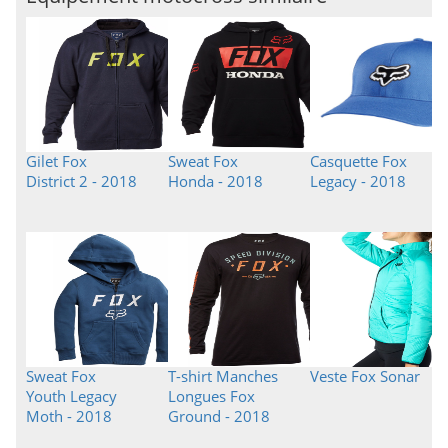
Gilet Fox
Sweat Fox
Casquette Fox
District 2 - 2018
Honda - 2018
Legacy - 2018
Sweat Fox
T-shirt Manches
Veste Fox Sonar
Youth Legacy
Longues Fox
Moth - 2018
Ground - 2018