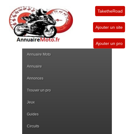
TaketheRoad
Ajouter un site
Ajouter un pro
Annuaire Moto
Annuaire
Annonces
Trouver un pro
Jeux
Guides
Circuits