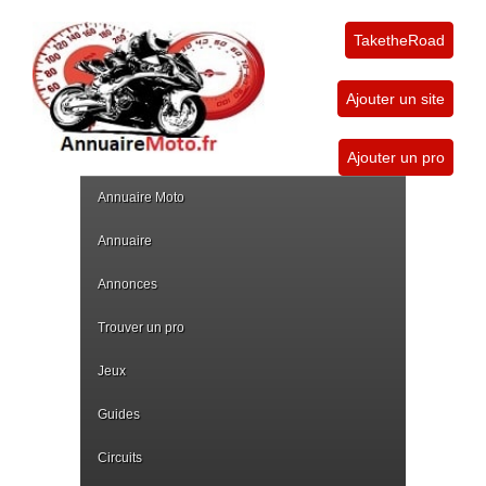
TaketheRoad
Ajouter un site
Ajouter un pro
Annuaire Moto
Annuaire
Annonces
Trouver un pro
Jeux
Guides
Circuits