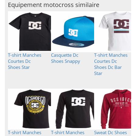
Equipement motocross similaire
T-shirt Manches
Casquette Dc
T-shirt Manches
Courtes Dc
Shoes Snappy
Courtes Dc
Shoes Star
Shoes Dc Bar
Star
T-shirt Manches
T-shirt Manches
Sweat Dc Shoes