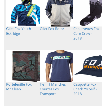
Gilet Fox Youth
Gilet Fox Rotor
Chaussettes Fox
Eskridge
Core Crew -
2018
Portefeuille Fox
T-shirt Manches
Casquette Fox
Mr Clean
Courtes Fox
Check Yo Self -
Transport
2018