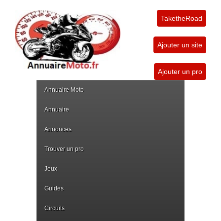
TaketheRoad
Ajouter un site
Ajouter un pro
Annuaire Moto
Annuaire
Annonces
Trouver un pro
Jeux
Guides
Circuits