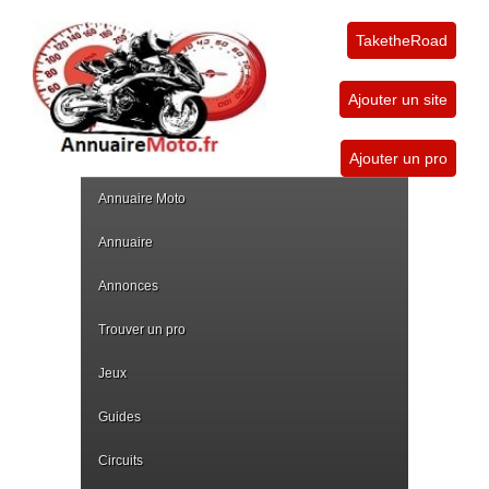
TaketheRoad
Ajouter un site
Ajouter un pro
Annuaire Moto
Annuaire
Annonces
Trouver un pro
Jeux
Guides
Circuits