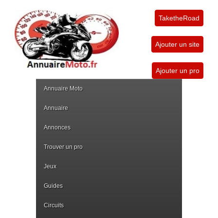
TaketheRoad
Ajouter un site
Ajouter un pro
Annuaire Moto
Annuaire
Annonces
Trouver un pro
Jeux
Guides
Circuits