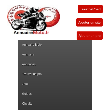
TaketheRoad
Ajouter un site
Ajouter un pro
Annuaire Moto
Annuaire
Annonces
Trouver un pro
Jeux
Guides
Circuits