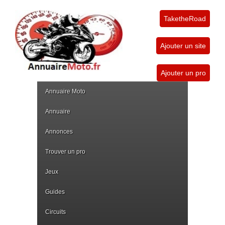
TaketheRoad
Ajouter un site
Ajouter un pro
Annuaire Moto
Annuaire
Annonces
Trouver un pro
Jeux
Guides
Circuits