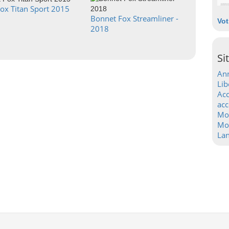
Fox Titan Sport 2015
Bonnet Fox Streamliner -
Vot
2018
Si
Ann
Lib
Acc
acc
Mo
Mot
La