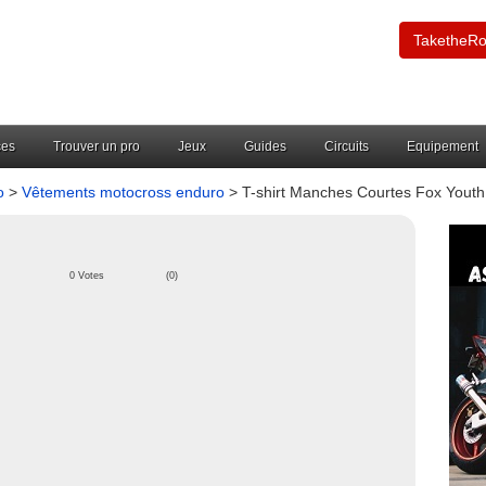
TaketheR
ces
Trouver un pro
Jeux
Guides
Circuits
Equipement
o
>
Vêtements motocross enduro
> T-shirt Manches Courtes Fox Yout
0 Votes
(0)