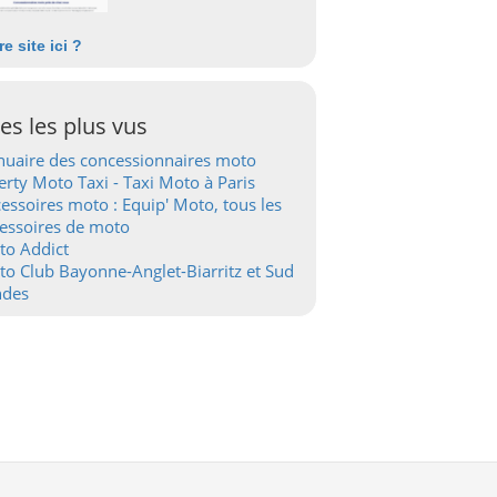
re site ici ?
tes les plus vus
uaire des concessionnaires moto
erty Moto Taxi - Taxi Moto à Paris
essoires moto : Equip' Moto, tous les
essoires de moto
to Addict
o Club Bayonne-Anglet-Biarritz et Sud
ndes