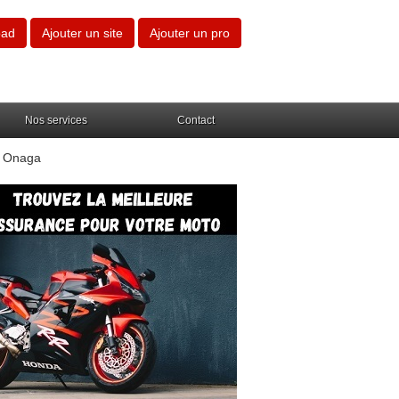
oad
Ajouter un site
Ajouter un pro
Nos services
Contact
h Onaga