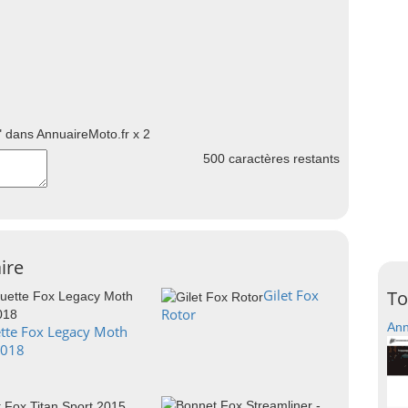
 dans AnnuaireMoto.fr x 2
500
caractères restants
ire
Gilet Fox
To
Rotor
Ann
tte Fox Legacy Moth
2018