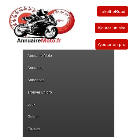
TaketheRoad
Ajouter un site
Ajouter un pro
Annuaire Moto
Annuaire
Annonces
Trouver un pro
Jeux
Guides
Circuits