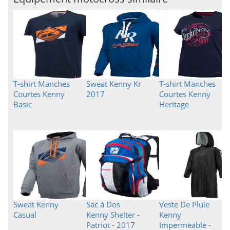
T-shirt Manches
Sweat Kenny Kr
T-shirt Manches
Courtes Kenny
2017
Courtes Kenny
Basic
Heritage
Sweat Kenny
Sac à Dos
Veste De Pluie
Casual
Kenny Shelter -
Kenny
Patriot - 2017
Impermeable -