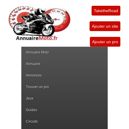
TaketheRoad
Ajouter un site
Ajouter un pro
Annuaire Moto
Annuaire
Annonces
Trouver un pro
Jeux
Guides
Circuits