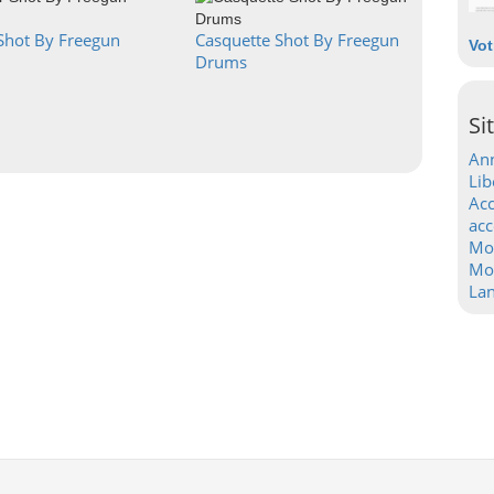
Shot By Freegun
Casquette Shot By Freegun
Vot
Drums
Si
Ann
Lib
Acc
acc
Mo
Mot
La