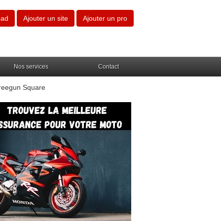
oad
Ajouter un site
Ajouter un pro
Nos services
Contact
Freegun Square