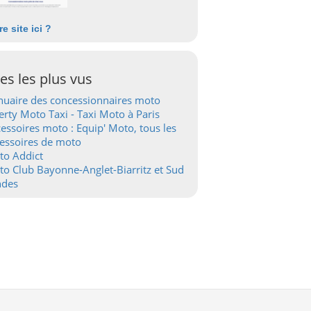
re site ici ?
tes les plus vus
uaire des concessionnaires moto
erty Moto Taxi - Taxi Moto à Paris
essoires moto : Equip' Moto, tous les
essoires de moto
to Addict
o Club Bayonne-Anglet-Biarritz et Sud
ndes