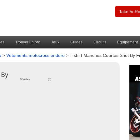
TaketheR
ces
Trouver un pro
Jeux
Guides
Circuits
Equipement
o
>
Vêtements motocross enduro
> T-shirt Manches Courtes Shot By 
 By
0 Votes
(0)