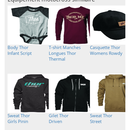
Body Thor
T-shirt Manches
Casquette Thor
Infant Script
Longues Thor
Womens Rowdy
Thermal
Sweat Thor
Gilet Thor
Sweat Thor
Girls Pinin
Driven
Street