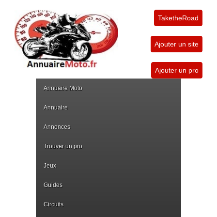
TaketheRoad
Ajouter un site
Ajouter un pro
Annuaire Moto
Annuaire
Annonces
Trouver un pro
Jeux
Guides
Circuits