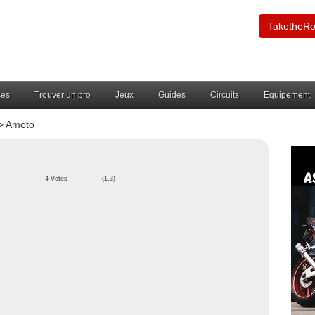
TaketheR
ces
Trouver un pro
Jeux
Guides
Circuits
Equipement
> Amoto
4 Votes
(1.3)