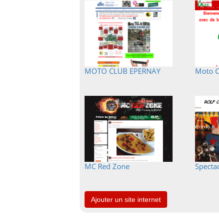
MOTO CLUB EPERNAY
Moto C
MC Red Zone
Specta
Ajouter un site internet