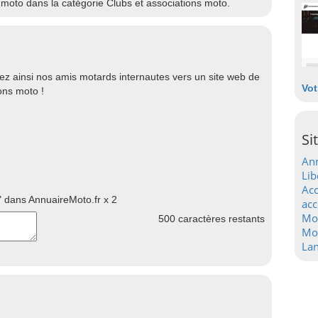
 moto dans la catégorie Clubs et associations moto.
z ainsi nos amis motards internautes vers un site web de
Vot
ons moto !
Si
Ann
Lib
Acc
 dans AnnuaireMoto.fr x 2
acc
Mo
500
caractères restants
Mot
La