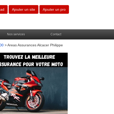
oad
Ajouter un site
Ajouter un pro
Nos services
Contact
000
> Areas Assurances Alcacer Philippe