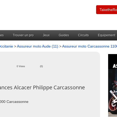
TaketheR
ces
Trouver un pro
Jeux
Guides
Circuits
Equipement
ccitanie
>
Assureur moto Aude (11)
>
Assureur moto Carcassonne 11
0 Votes
(0)
nces Alcacer Philippe Carcassonne
1000 Carcassonne