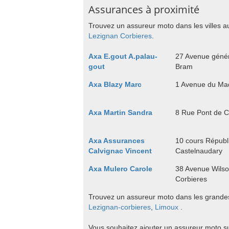
Assurances à proximité
Trouvez un assureur moto dans les villes a
Lezignan Corbieres
.
Axa E.gout A.palau-
27 Avenue génér
gout
Bram
Axa Blazy Marc
1 Avenue du Ma
Axa Martin Sandra
8 Rue Pont de C
Axa Assurances
10 cours Républ
Calvignac Vincent
Castelnaudary
Axa Mulero Carole
38 Avenue Wilso
Corbieres
Trouvez un assureur moto dans les grandes
Lezignan-corbieres
,
Limoux
.
Vous souhaitez ajouter un assureur moto 