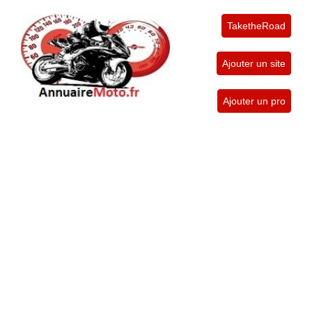
TaketheRoad
Ajouter un site
Ajouter un pro