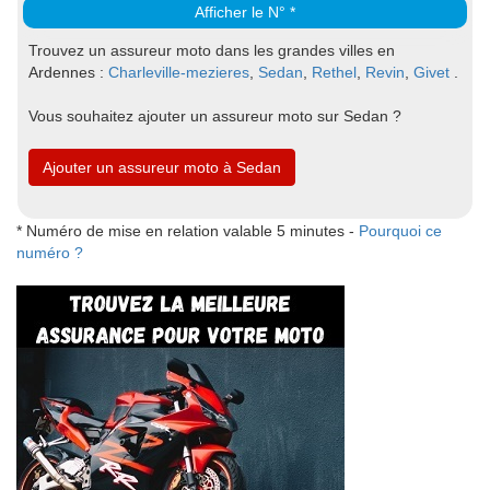
Afficher le N° *
Trouvez un assureur moto dans les grandes villes en
Ardennes :
Charleville-mezieres
,
Sedan
,
Rethel
,
Revin
,
Givet
.
Vous souhaitez ajouter un assureur moto sur Sedan ?
Ajouter un assureur moto à Sedan
* Numéro de mise en relation valable 5 minutes -
Pourquoi ce
numéro ?