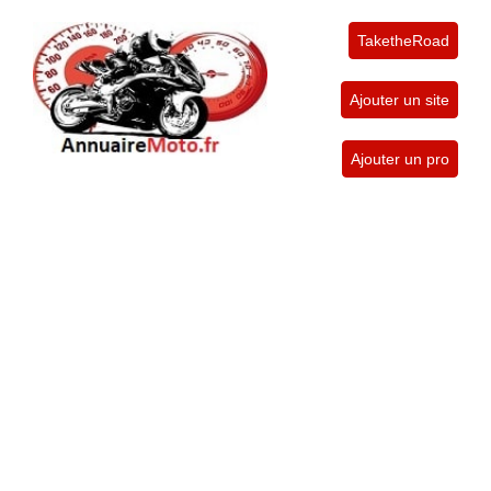
TaketheRoad
Ajouter un site
Ajouter un pro