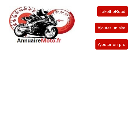
TaketheRoad
Ajouter un site
Ajouter un pro