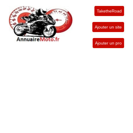
TaketheRoad
Ajouter un site
Ajouter un pro