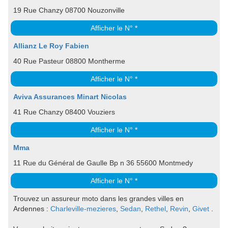
19 Rue Chanzy 08700 Nouzonville
Afficher le N° *
Allianz Le Roy Fabien
40 Rue Pasteur 08800 Montherme
Afficher le N° *
Aviva Assurances Minart Nicolas
41 Rue Chanzy 08400 Vouziers
Afficher le N° *
Mma
11 Rue du Général de Gaulle Bp n 36 55600 Montmedy
Afficher le N° *
Trouvez un assureur moto dans les grandes villes en
Ardennes :
Charleville-mezieres
,
Sedan
,
Rethel
,
Revin
,
Givet
.