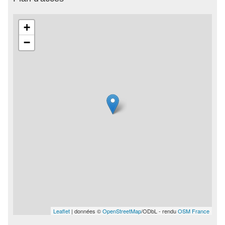
+
−
Leaflet
| données ©
OpenStreetMap
/ODbL - rendu
OSM France