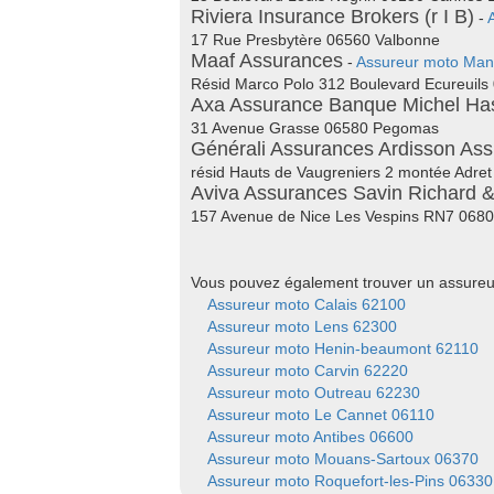
Riviera Insurance Brokers (r I B)
-
17 Rue Presbytère 06560 Valbonne
Maaf Assurances
-
Assureur moto Man
Résid Marco Polo 312 Boulevard Ecureuil
Axa Assurance Banque Michel Ha
31 Avenue Grasse 06580 Pegomas
Générali Assurances Ardisson As
résid Hauts de Vaugreniers 2 montée Adret
Aviva Assurances Savin Richard &
157 Avenue de Nice Les Vespins RN7 068
Vous pouvez également trouver un assureur 
Assureur moto Calais 62100
Assureur moto Lens 62300
Assureur moto Henin-beaumont 62110
Assureur moto Carvin 62220
Assureur moto Outreau 62230
Assureur moto Le Cannet 06110
Assureur moto Antibes 06600
Assureur moto Mouans-Sartoux 06370
Assureur moto Roquefort-les-Pins 06330