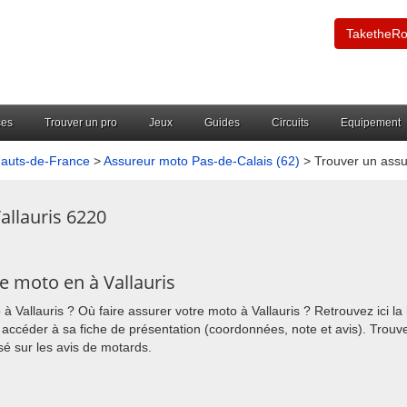
TaketheR
ces
Trouver un pro
Jeux
Guides
Circuits
Equipement
Hauts-de-France
>
Assureur moto Pas-de-Calais (62)
> Trouver un assu
allauris 6220
e moto en à Vallauris
 Vallauris ? Où faire assurer votre moto à Vallauris ? Retrouvez ici la 
 accéder à sa fiche de présentation (coordonnées, note et avis). Trouv
é sur les avis de motards.