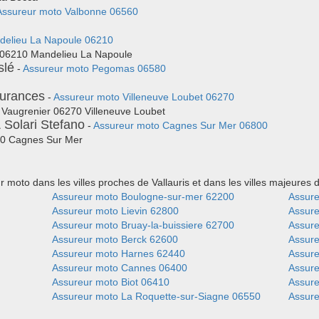
Assureur moto Valbonne 06560
delieu La Napoule 06210
s 06210 Mandelieu La Napoule
slé
-
Assureur moto Pegomas 06580
surances
-
Assureur moto Villeneuve Loubet 06270
 Vaugrenier 06270 Villeneuve Loubet
 Solari Stefano
-
Assureur moto Cagnes Sur Mer 06800
00 Cagnes Sur Mer
moto dans les villes proches de Vallauris et dans les villes majeures
Assureur moto Boulogne-sur-mer 62200
Assure
Assureur moto Lievin 62800
Assur
Assureur moto Bruay-la-buissiere 62700
Assure
Assureur moto Berck 62600
Assure
Assureur moto Harnes 62440
Assure
Assureur moto Cannes 06400
Assur
Assureur moto Biot 06410
Assur
Assureur moto La Roquette-sur-Siagne 06550
Assure