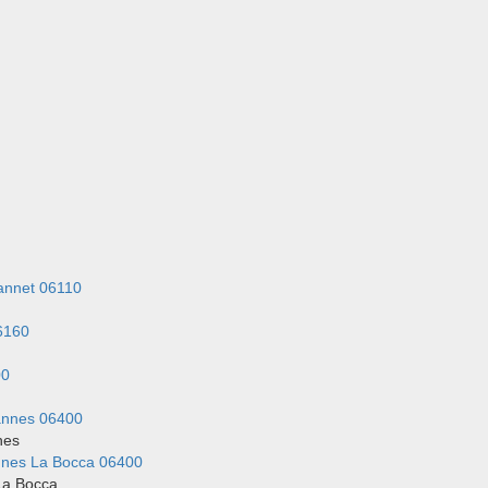
annet 06110
6160
00
annes 06400
nes
nnes La Bocca 06400
La Bocca