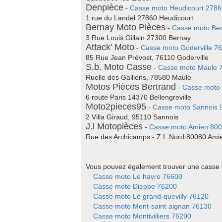
Denpièce
-
Casse moto Heudicourt 2786
1 rue du Landel 27860 Heudicourt
Bernay Moto Pièces
-
Casse moto Be
3 Rue Louis Gillain 27300 Bernay
Attack' Moto
-
Casse moto Goderville 7
85 Rue Jean Prévost, 76110 Goderville
S.b. Moto Casse
-
Casse moto Maule 
Ruelle des Galliens, 78580 Maule
Motos Pièces Bertrand
-
Casse moto 
6 route Paris 14370 Bellengreville
Moto2pieces95
-
Casse moto Sannois 
2 Villa Giraud, 95110 Sannois
J.l Motopièces
-
Casse moto Amien 80
Rue des Archicamps - Z.I. Nord 80080 Ami
Vous pouvez également trouver une casse 
Casse moto Le havre 76600
Casse moto Dieppe 76200
Casse moto Le grand-quevilly 76120
Casse moto Mont-saint-aignan 76130
Casse moto Montivilliers 76290