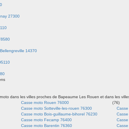
0
rnay 27300
6110
78580
Bellengreville 14370
95110
080
ens
moto dans les villes proches de Bapeaume Les Rouen et dans les vill
Casse moto Rouen 76000
(76)
Casse moto Sotteville-les-rouen 76300
Casse 
Casse moto Bois-guillaume-bihorel 76230
Casse 
Casse moto Fecamp 76400
Casse
Casse moto Barentin 76360
Casse 