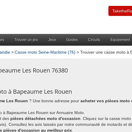
TaketheR
ces
Trouver un pro
Jeux
Guides
Circuits
Equipement
andie
>
Casse moto Seine-Maritime (76)
> Trouver une casse moto à
apeaume Les Rouen 76380
moto à Bapeaume Les Rouen
ume Les Rouen
? Une bonne adresse pour
acheter vos pièces moto
to à Bapeaume Les Rouen sur Annuaire Moto.
nt des
pièces détachées moto d'occasion
. Cliquez sur la casse moto
avis). Consultez les avis laissés par notre communauté de motards et 
pièces d'occasion au meilleur prix
.