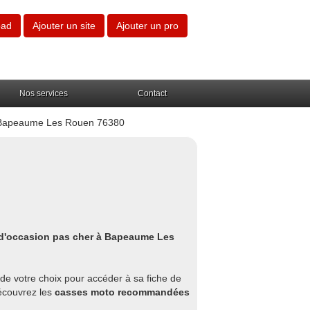
oad
Ajouter un site
Ajouter un pro
Nos services
Contact
 Bapeaume Les Rouen 76380
 d'occasion pas cher à Bapeaume Les
 de votre choix pour accéder à sa fiche de
découvrez les
casses moto recommandées