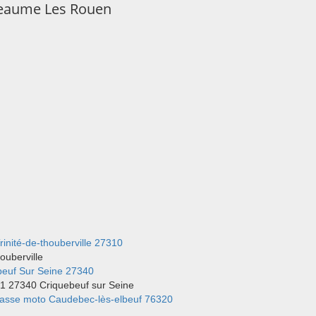
eaume Les Rouen
inité-de-thouberville 27310
ouberville
euf Sur Seine 27340
21 27340 Criquebeuf sur Seine
asse moto Caudebec-lès-elbeuf 76320