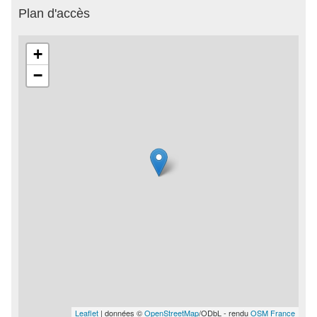
Plan d'accès
+
−
Leaflet
| données ©
OpenStreetMap
/ODbL - rendu
OSM France