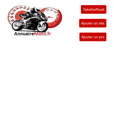
TaketheRoad
Ajouter un site
Ajouter un pro