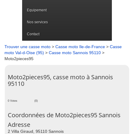
Equipement
Nos services
Contact
Trouver une casse moto
>
Casse moto Ile-de-France
>
Casse
moto Val-d-Oise (95)
>
Casse moto Sannois 95110
>
Moto2pieces95
Moto2pieces95, casse moto à Sannois
95110
0 Votes
(0)
Coordonnées de Moto2pieces95 Sannois
Adresse
2 Villa Giraud, 95110 Sannois