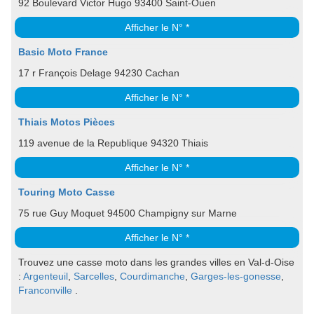
92 Boulevard Victor Hugo 93400 Saint-Ouen
Afficher le N° *
Basic Moto France
17 r François Delage 94230 Cachan
Afficher le N° *
Thiais Motos Pièces
119 avenue de la Republique 94320 Thiais
Afficher le N° *
Touring Moto Casse
75 rue Guy Moquet 94500 Champigny sur Marne
Afficher le N° *
Trouvez une casse moto dans les grandes villes en Val-d-Oise
:
Argenteuil
,
Sarcelles
,
Courdimanche
,
Garges-les-gonesse
,
Franconville
.