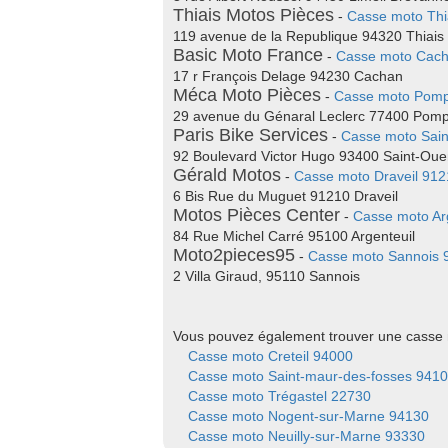
Thiais Motos Pièces
-
Casse moto Thi
119 avenue de la Republique 94320 Thiais
Basic Moto France
-
Casse moto Cac
17 r François Delage 94230 Cachan
Méca Moto Pièces
-
Casse moto Pom
29 avenue du Génaral Leclerc 77400 Pom
Paris Bike Services
-
Casse moto Sai
92 Boulevard Victor Hugo 93400 Saint-Ou
Gérald Motos
-
Casse moto Draveil 912
6 Bis Rue du Muguet 91210 Draveil
Motos Pièces Center
-
Casse moto Ar
84 Rue Michel Carré 95100 Argenteuil
Moto2pieces95
-
Casse moto Sannois 
2 Villa Giraud, 95110 Sannois
Vous pouvez également trouver une casse 
Casse moto Creteil 94000
Casse moto Saint-maur-des-fosses 941
Casse moto Trégastel 22730
Casse moto Nogent-sur-Marne 94130
Casse moto Neuilly-sur-Marne 93330