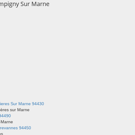
mpigny Sur Marne
ieres Sur Marne 94430
ières sur Marne
94490
r-Marne
Brevannes 94450
es