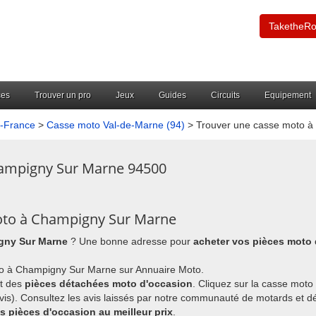
TaketheR
ces
Trouver un pro
Jeux
Guides
Circuits
Equipement
e-France
>
Casse moto Val-de-Marne (94)
> Trouver une casse moto 
hampigny Sur Marne 94500
moto à Champigny Sur Marne
gny Sur Marne
? Une bonne adresse pour
acheter vos pièces moto
to à Champigny Sur Marne sur Annuaire Moto.
nt des
pièces détachées moto d'occasion
. Cliquez sur la casse moto
avis). Consultez les avis laissés par notre communauté de motards et 
 pièces d'occasion au meilleur prix
.