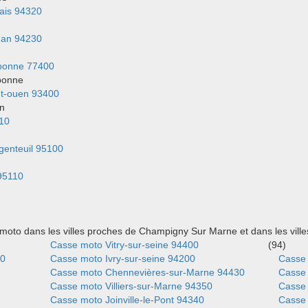
ais 94320
han 94230
ponne 77400
ponne
nt-ouen 93400
en
10
genteuil 95100
95110
moto dans les villes proches de Champigny Sur Marne et dans les vil
Casse moto Vitry-sur-seine 94400
(94)
00
Casse moto Ivry-sur-seine 94200
Casse
Casse moto Chennevières-sur-Marne 94430
Casse
Casse moto Villiers-sur-Marne 94350
Casse
Casse moto Joinville-le-Pont 94340
Casse 