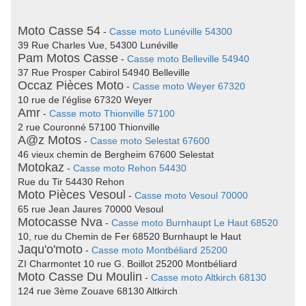
Moto Casse 54
-
Casse moto Lunéville 54300
39 Rue Charles Vue, 54300 Lunéville
Pam Motos Casse
-
Casse moto Belleville 54940
37 Rue Prosper Cabirol 54940 Belleville
Occaz Pièces Moto
-
Casse moto Weyer 67320
10 rue de l'église 67320 Weyer
Amr
-
Casse moto Thionville 57100
2 rue Couronné 57100 Thionville
A@z Motos
-
Casse moto Selestat 67600
46 vieux chemin de Bergheim 67600 Selestat
Motokaz
-
Casse moto Rehon 54430
Rue du Tir 54430 Rehon
Moto Pièces Vesoul
-
Casse moto Vesoul 70000
65 rue Jean Jaures 70000 Vesoul
Motocasse Nva
-
Casse moto Burnhaupt Le Haut 68520
10, rue du Chemin de Fer 68520 Burnhaupt le Haut
Jaqu'o'moto
-
Casse moto Montbéliard 25200
ZI Charmontet 10 rue G. Boillot 25200 Montbéliard
Moto Casse Du Moulin
-
Casse moto Altkirch 68130
124 rue 3ème Zouave 68130 Altkirch