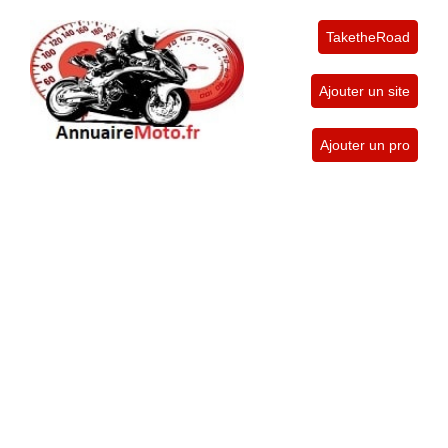
TaketheRoad
Ajouter un site
Ajouter un pro