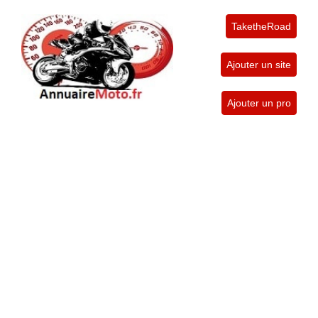
TaketheRoad
Ajouter un site
Ajouter un pro