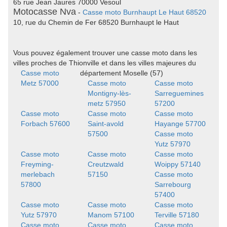
65 rue Jean Jaures 70000 Vesoul
Motocasse Nva
-
Casse moto Burnhaupt Le Haut 68520
10, rue du Chemin de Fer 68520 Burnhaupt le Haut
Vous pouvez également trouver une casse moto dans les
villes proches de Thionville et dans les villes majeures du
Casse moto
département Moselle (57)
Metz 57000
Casse moto
Casse moto
Montigny-lès-
Sarreguemines
metz 57950
57200
Casse moto
Casse moto
Casse moto
Forbach 57600
Saint-avold
Hayange 57700
57500
Casse moto
Yutz 57970
Casse moto
Casse moto
Casse moto
Freyming-
Creutzwald
Woippy 57140
merlebach
57150
Casse moto
57800
Sarrebourg
57400
Casse moto
Casse moto
Casse moto
Yutz 57970
Manom 57100
Terville 57180
Casse moto
Casse moto
Casse moto