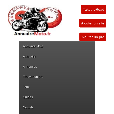
TaketheRoad
Ajouter un site
Ajouter un pro
Annuaire Moto
Annuaire
Annonces
Trouver un pro
Jeux
Guides
Circuits