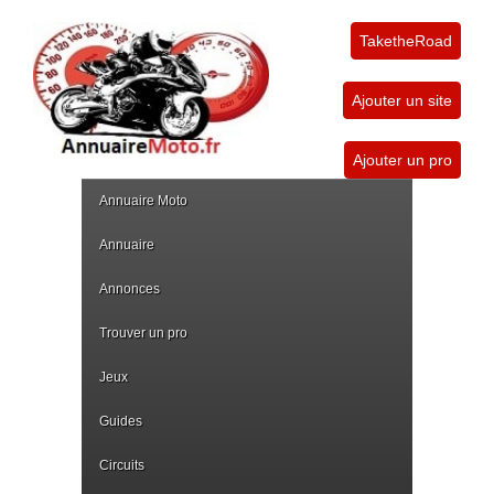
TaketheRoad
Ajouter un site
Ajouter un pro
Annuaire Moto
Annuaire
Annonces
Trouver un pro
Jeux
Guides
Circuits