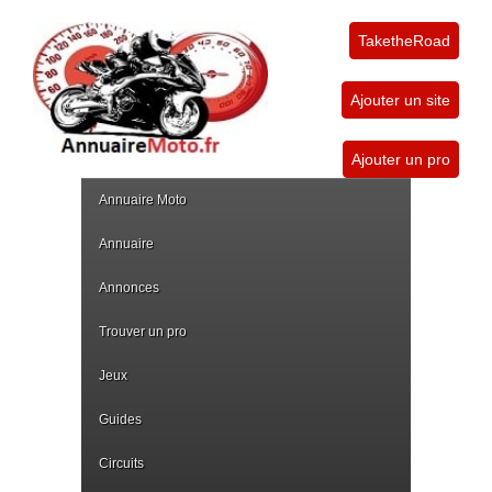
TaketheRoad
Ajouter un site
Ajouter un pro
Annuaire Moto
Annuaire
Annonces
Trouver un pro
Jeux
Guides
Circuits