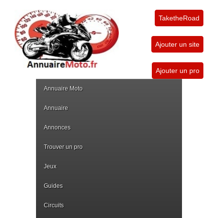
TaketheRoad
Ajouter un site
Ajouter un pro
Annuaire Moto
Annuaire
Annonces
Trouver un pro
Jeux
Guides
Circuits