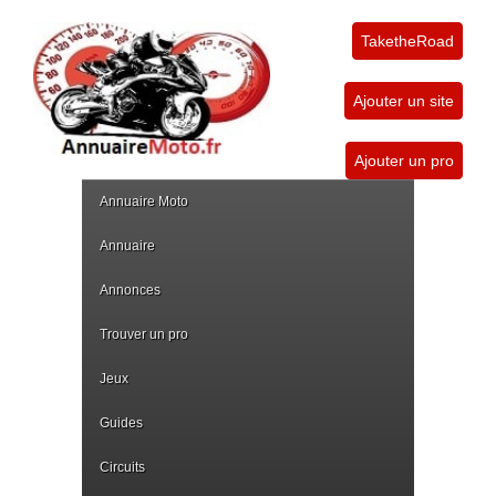
TaketheRoad
Ajouter un site
Ajouter un pro
Annuaire Moto
Annuaire
Annonces
Trouver un pro
Jeux
Guides
Circuits