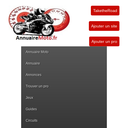
TaketheRoad
Ajouter un site
Ajouter un pro
Annuaire Moto
Annuaire
Annonces
Trouver un pro
Jeux
Guides
Circuits