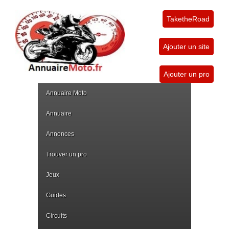
TaketheRoad
Ajouter un site
Ajouter un pro
Annuaire Moto
Annuaire
Annonces
Trouver un pro
Jeux
Guides
Circuits