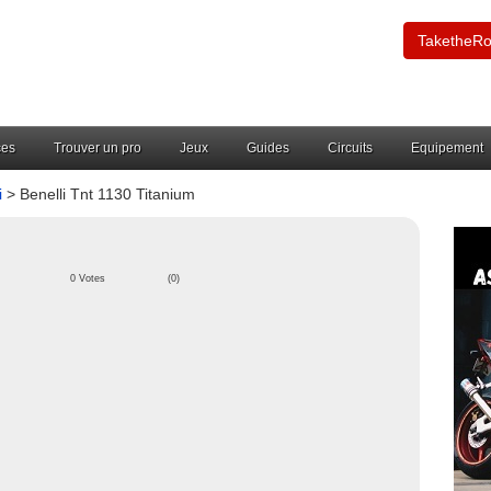
TaketheR
ces
Trouver un pro
Jeux
Guides
Circuits
Equipement
i
> Benelli Tnt 1130 Titanium
0 Votes
(0)