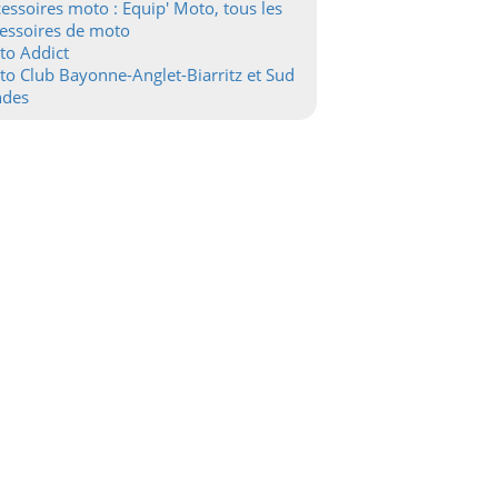
essoires moto : Equip' Moto, tous les
essoires de moto
to Addict
o Club Bayonne-Anglet-Biarritz et Sud
ndes