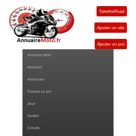
TaketheRoad
Ajouter un site
Ajouter un pro
Annuaire Moto
Annuaire
Annonces
Trouver un pro
Jeux
Guides
Circuits