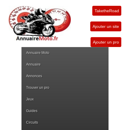
TaketheRoad
Ajouter un site
Ajouter un pro
Annuaire Moto
Annuaire
Annonces
Trouver un pro
Jeux
Guides
Circuits