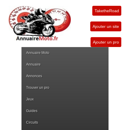
TaketheRoad
Ajouter un site
Ajouter un pro
Annuaire Moto
Annuaire
Annonces
Trouver un pro
Jeux
Guides
Circuits