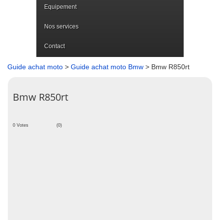
Equipement
Nos services
Contact
Guide achat moto
>
Guide achat moto Bmw
> Bmw R850rt
Bmw R850rt
0 Votes
(0)