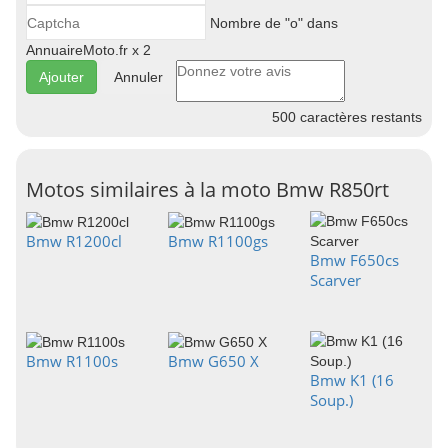
Nombre de "o" dans
AnnuaireMoto.fr x 2
Annuler
500
caractères restants
Motos similaires à la moto Bmw R850rt
Bmw R1200cl
Bmw R1100gs
Bmw F650cs
Scarver
Bmw R1100s
Bmw G650 X
Bmw K1 (16
Soup.)