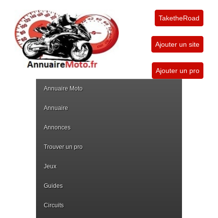
TaketheRoad
Ajouter un site
Ajouter un pro
Annuaire Moto
Annuaire
Annonces
Trouver un pro
Jeux
Guides
Circuits