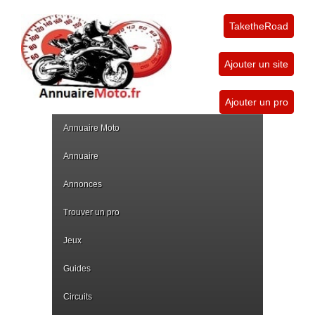
TaketheRoad
Ajouter un site
Ajouter un pro
Annuaire Moto
Annuaire
Annonces
Trouver un pro
Jeux
Guides
Circuits