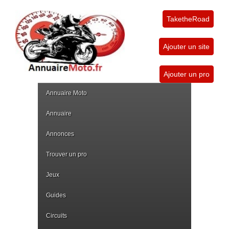
TaketheRoad
Ajouter un site
Ajouter un pro
Annuaire Moto
Annuaire
Annonces
Trouver un pro
Jeux
Guides
Circuits