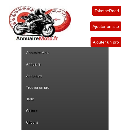
TaketheRoad
Ajouter un site
Ajouter un pro
Annuaire Moto
Annuaire
Annonces
Trouver un pro
Jeux
Guides
Circuits