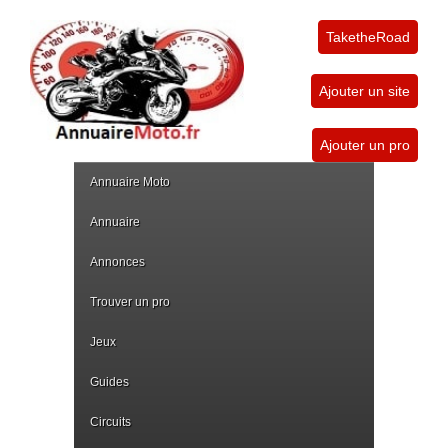
TaketheRoad
Ajouter un site
Ajouter un pro
Annuaire Moto
Annuaire
Annonces
Trouver un pro
Jeux
Guides
Circuits