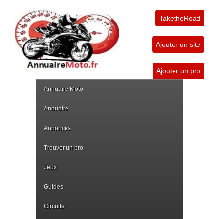
TaketheRoad
Ajouter un site
Ajouter un pro
Annuaire Moto
Annuaire
Annonces
Trouver un pro
Jeux
Guides
Circuits