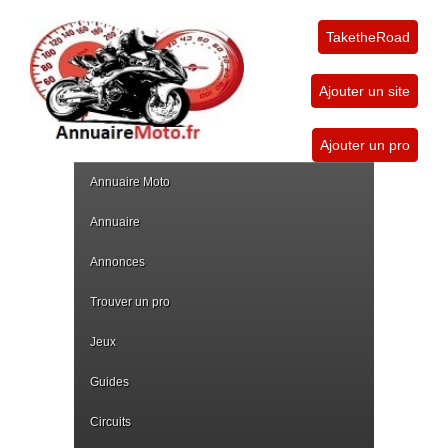
TaketheRoad
Ajouter un site
Ajouter un pro
Annuaire Moto
Annuaire
Annonces
Trouver un pro
Jeux
Guides
Circuits