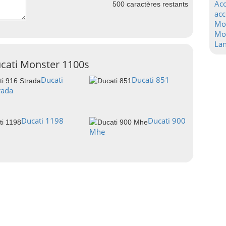
Acc
500
caractères restants
acc
Mo
Mot
La
ucati Monster 1100s
Ducati
Ducati 851
rada
Ducati 1198
Ducati 900
Mhe