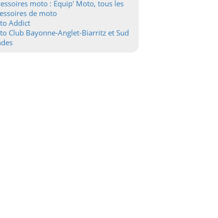
essoires moto : Equip' Moto, tous les
essoires de moto
to Addict
o Club Bayonne-Anglet-Biarritz et Sud
ndes