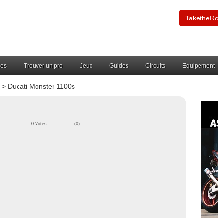
TaketheR
ces
Trouver un pro
Jeux
Guides
Circuits
Equipement
> Ducati Monster 1100s
0 Votes
(0)