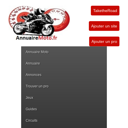
TaketheRoad
Ajouter un site
Ajouter un pro
Annuaire Moto
Annuaire
Annonces
Trouver un pro
Jeux
Guides
Circuits